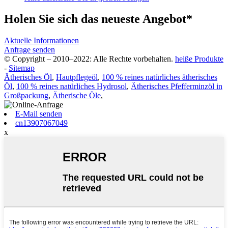
Holen Sie sich das neueste Angebot*
Aktuelle Informationen
Anfrage senden
© Copyright – 2010–2022: Alle Rechte vorbehalten.
heiße Produkte
-
Sitemap
Ätherisches Öl
,
Hautpflegeöl
,
100 % reines natürliches ätherisches
Öl
,
100 % reines natürliches Hydrosol
,
Ätherisches Pfefferminzöl in
Großpackung
,
Ätherische Öle
,
E-Mail senden
cn13907067049
x