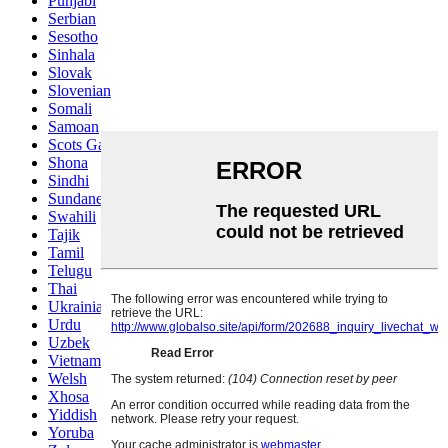
Punjabi
Serbian
Sesotho
Sinhala
Slovak
Slovenian
Somali
Samoan
Scots Gaelic
Shona
Sindhi
Sundanese
Swahili
Tajik
Tamil
Telugu
Thai
Ukrainian
Urdu
Uzbek
Vietnamese
Welsh
Xhosa
Yiddish
Yoruba