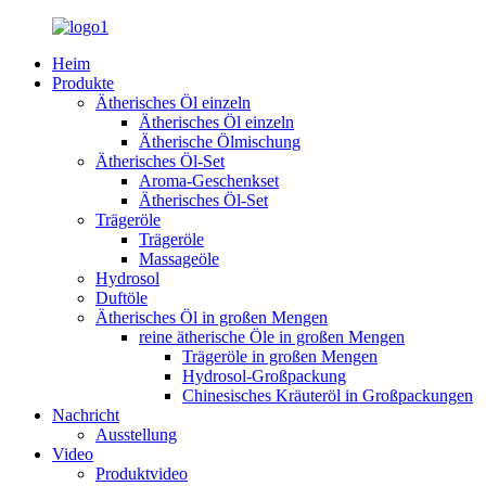
Heim
Produkte
Ätherisches Öl einzeln
Ätherisches Öl einzeln
Ätherische Ölmischung
Ätherisches Öl-Set
Aroma-Geschenkset
Ätherisches Öl-Set
Trägeröle
Trägeröle
Massageöle
Hydrosol
Duftöle
Ätherisches Öl in großen Mengen
reine ätherische Öle in großen Mengen
Trägeröle in großen Mengen
Hydrosol-Großpackung
Chinesisches Kräuteröl in Großpackungen
Nachricht
Ausstellung
Video
Produktvideo