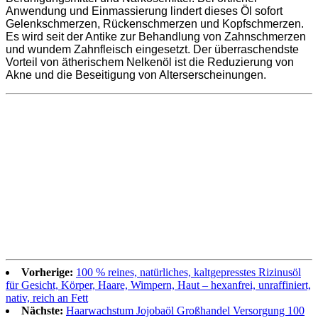
Anwendung und Einmassierung lindert dieses Öl sofort
Gelenkschmerzen, Rückenschmerzen und Kopfschmerzen.
Es wird seit der Antike zur Behandlung von Zahnschmerzen
und wundem Zahnfleisch eingesetzt. Der überraschendste
Vorteil von ätherischem Nelkenöl ist die Reduzierung von
Akne und die Beseitigung von Alterserscheinungen.
Vorherige:
100 % reines, natürliches, kaltgepresstes Rizinusöl
für Gesicht, Körper, Haare, Wimpern, Haut – hexanfrei, unraffiniert,
nativ, reich an Fett
Nächste:
Haarwachstum Jojobaöl Großhandel Versorgung 100