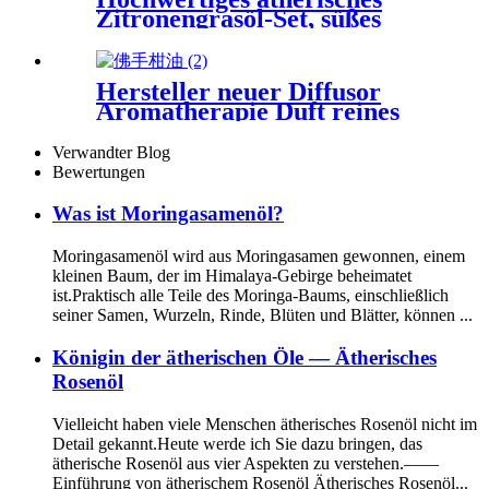
Zitronengrasöl-Set, süßes
Orangenöl-Geschenkset
Hersteller neuer Diffusor
Aromatherapie Duft reines
organisches natürliches
ätherisches Bergamotteöl
Verwandter Blog
Bewertungen
Was ist Moringasamenöl?
Moringasamenöl wird aus Moringasamen gewonnen, einem
kleinen Baum, der im Himalaya-Gebirge beheimatet
ist.Praktisch alle Teile des Moringa-Baums, einschließlich
seiner Samen, Wurzeln, Rinde, Blüten und Blätter, können ...
Königin der ätherischen Öle — Ätherisches
Rosenöl
Vielleicht haben viele Menschen ätherisches Rosenöl nicht im
Detail gekannt.Heute werde ich Sie dazu bringen, das
ätherische Rosenöl aus vier Aspekten zu verstehen.——
Einführung von ätherischem Rosenöl Ätherisches Rosenöl...