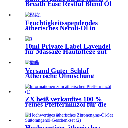
Breath Ease Restful Blend Öl
Feuchtigkeitsspendendes
ätherisches Neroli-Öl in
therapeutischer Qualität
10ml Private Label Lavendel
für Massage Hautpflege gut
schlafen Stress abbauen
Versand Guter Schlaf
Ätherische Ölmischung
Tiefenentspannendes
Muskelentlastungsöl
ZX heiß verkauftes 100 %
reines Pfefferminzöl für die
Hautpflege 10 ml
Hochwertiges ätherisches