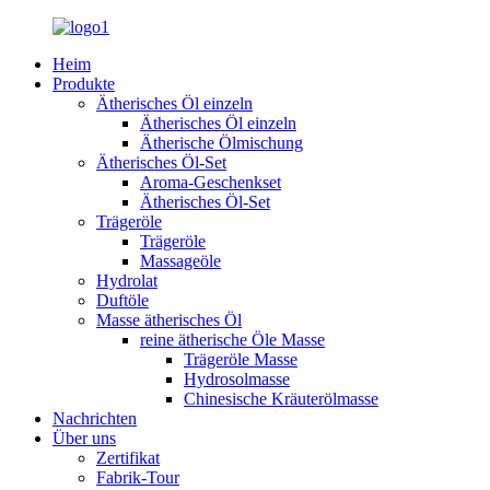
Heim
Produkte
Ätherisches Öl einzeln
Ätherisches Öl einzeln
Ätherische Ölmischung
Ätherisches Öl-Set
Aroma-Geschenkset
Ätherisches Öl-Set
Trägeröle
Trägeröle
Massageöle
Hydrolat
Duftöle
Masse ätherisches Öl
reine ätherische Öle Masse
Trägeröle Masse
Hydrosolmasse
Chinesische Kräuterölmasse
Nachrichten
Über uns
Zertifikat
Fabrik-Tour