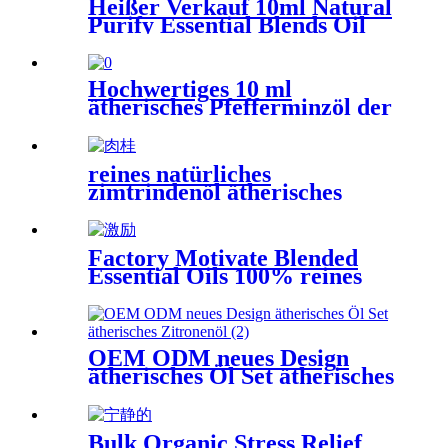
Heißer Verkauf 10ml Natural
Purify Essential Blends Oil
Clean Air
Hochwertiges 10 ml
ätherisches Pfefferminzöl der
Eigenmarke zur
Massagelufterfrischung
reines natürliches
zimtrindenöl ätherisches
zimtöl zur diffusormassage
stressabbau
Factory Motivate Blended
Essential Oils 100% reines
natürliches OEM/ODM 10ml
OEM ODM neues Design
ätherisches Öl Set ätherisches
Zitronenöl
Bulk Organic Stress Relief