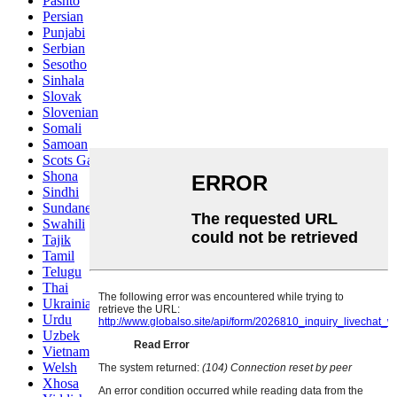
Pashto
Persian
Punjabi
Serbian
Sesotho
Sinhala
Slovak
Slovenian
Somali
Samoan
Scots Gaelic
Shona
Sindhi
Sundanese
Swahili
Tajik
Tamil
Telugu
Thai
Ukrainian
Urdu
Uzbek
Vietnamese
Welsh
Xhosa