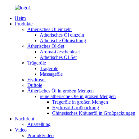
Heim
Produkte
Ätherisches Öl einzeln
Ätherisches Öl einzeln
Ätherische Ölmischung
Ätherisches Öl-Set
Aroma-Geschenkset
Ätherisches Öl-Set
Trägeröle
Trägeröle
Massageöle
Hydrosol
Duftöle
Ätherisches Öl in großen Mengen
reine ätherische Öle in großen Mengen
Trägeröle in großen Mengen
Hydrosol-Großpackung
Chinesisches Kräuteröl in Großpackungen
Nachricht
Ausstellung
Video
Produktvideo