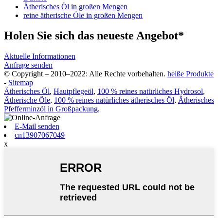
Ätherisches Öl in großen Mengen
reine ätherische Öle in großen Mengen
Holen Sie sich das neueste Angebot*
Aktuelle Informationen
Anfrage senden
© Copyright – 2010–2022: Alle Rechte vorbehalten.
heiße Produkte
-
Sitemap
Ätherisches Öl
,
Hautpflegeöl
,
100 % reines natürliches Hydrosol
,
Ätherische Öle
,
100 % reines natürliches ätherisches Öl
,
Ätherisches
Pfefferminzöl in Großpackung
,
E-Mail senden
cn13907067049
x